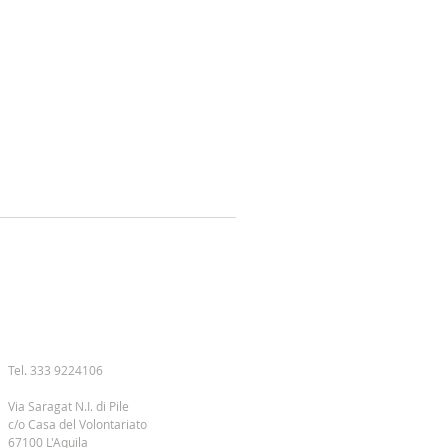
CONTATTI
Tel. 333 9224106
Via Saragat N.I. di Pile
c/o Casa del Volontariato
67100 L'Aquila