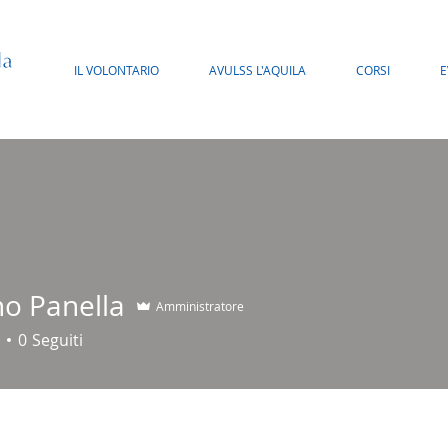
IL VOLONTARIO
AVULSS L'AQUILA
CORSI
E
no Panella
Amministratore
anella
0
Seguiti