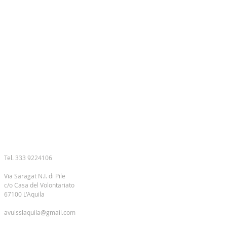
CONTATTI
Tel. 333 9224106
Via Saragat N.I. di Pile
c/o Casa del Volontariato
67100 L'Aquila
avulsslaquila@gmail.com