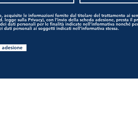
to, acquisite le informazioni fornite dal titolare del trattamento ai sens
d. legge sulla Privacy), con l’invio della scheda adesione, presta il 
dei dati personali per le finalità indicate nell’informativa nonché p
i dati personali ai soggetti indicati nell’informativa stessa.
i adesione