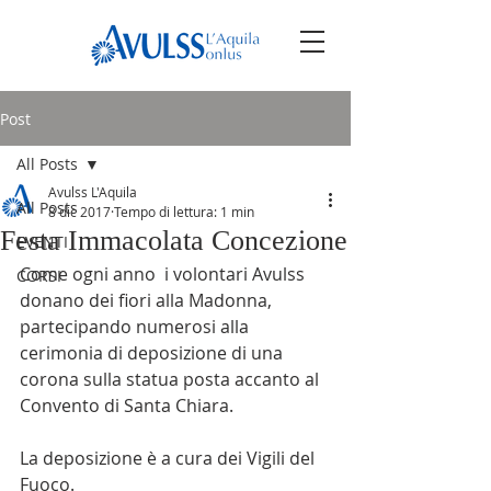
Post
All Posts
Avulss L'Aquila
All Posts
8 dic 2017
Tempo di lettura: 1 min
Festa Immacolata Concezione
EVENTI
Come ogni anno  i volontari Avulss 
CORSI
donano dei fiori alla Madonna, 
partecipando numerosi alla 
cerimonia di deposizione di una 
corona sulla statua posta accanto al 
Convento di Santa Chiara. 
La deposizione è a cura dei Vigili del 
Fuoco.