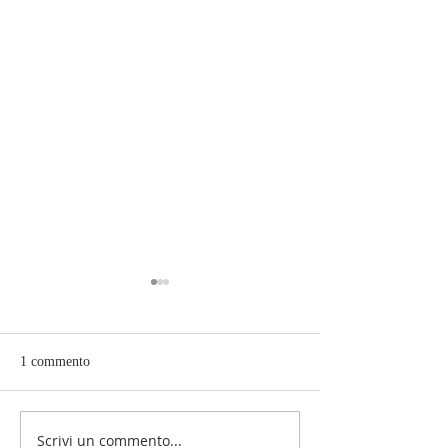
1 commento
Scrivi un commento...
Festa con i bimbi e i ragazzi
Donazione masche