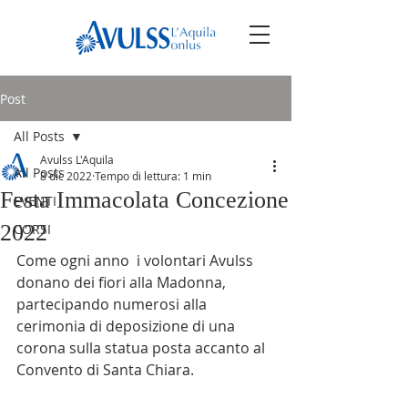
Post
All Posts
Avulss L'Aquila
All Posts
8 dic 2022
Tempo di lettura: 1 min
Festa Immacolata Concezione
EVENTI
2022
CORSI
Come ogni anno  i volontari Avulss 
donano dei fiori alla Madonna, 
partecipando numerosi alla 
cerimonia di deposizione di una 
corona sulla statua posta accanto al 
Convento di Santa Chiara.   