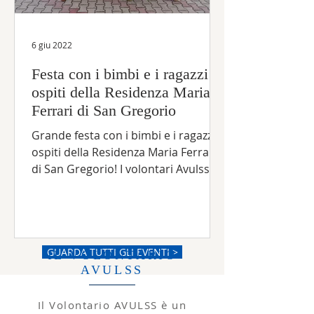
6 giu 2022
Festa con i bimbi e i ragazzi
ospiti della Residenza Maria
Ferrari di San Gregorio
Grande festa con i bimbi e i ragazzi
ospiti della Residenza Maria Ferrari
di San Gregorio! I volontari Avulss
scatenati! Una giornata...
GUARDA TUTTI GLI EVENTI >
IL VOLONTARIO
AVULSS
Il Volontario AVULSS è un