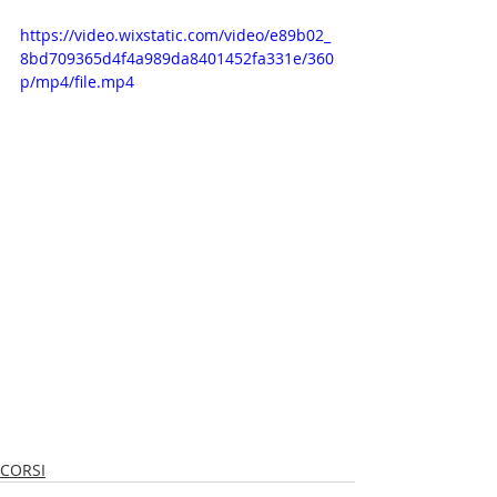
https://video.wixstatic.com/video/e89b02_
8bd709365d4f4a989da8401452fa331e/360
p/mp4/file.mp4
CORSI